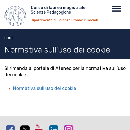
Salta
Menu
Corso di laurea magistrale
Toggl
al
Scienze Pedagogiche
top
navig
contenuto
Dipartimento di Scienze Umane e Sociali
principale
HOME
Normativa sull'uso dei cookie
Si rimanda al portale di Ateneo per la normativa sull’uso
dei cookie.
Normativa sull'uso dei cookie
Facebook
Twitter
Youtube
Linkedin
Instagram