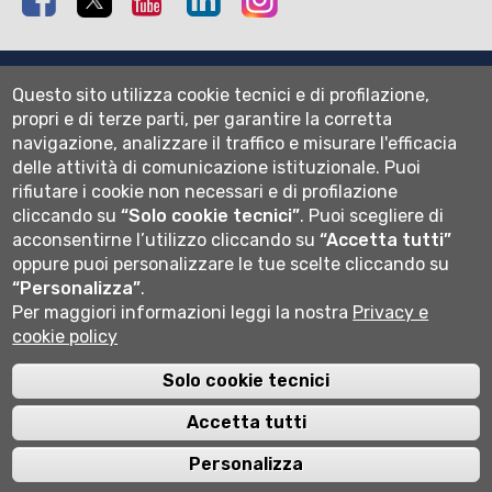
Mappa del sito
Questo sito utilizza cookie tecnici e di profilazione,
Normativa cookie
propri e di terze parti, per garantire la corretta
Informativa privacy
navigazione, analizzare il traffico e misurare l'efficacia
Cookie settings
delle attività di comunicazione istituzionale.
Puoi
rifiutare i cookie non necessari e di profilazione
Wi-fi
cliccando su
“Solo cookie tecnici”
.
Puoi scegliere di
Webmail
acconsentirne l’utilizzo cliccando su
“Accetta tutti”
oppure puoi personalizzare le tue scelte cliccando su
“Personalizza”
.
Per maggiori informazioni leggi la nostra
Privacy e
Università degli studi di Bergamo
cookie policy
via Salvecchio 19
24129 Bergamo
Cod. Fiscale 80004350163
Solo cookie tecnici
P.IVA 01612800167
Centralino 035 2052111
Accetta tutti
Personalizza